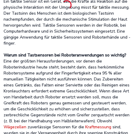
Ein taktile Sensor ist ein Gerät, das die Kräfte als Reaktion auf die
physische Interaktion mit der Umgebung misst
für t
aktile messung.
Der Tastsinn des Menschen ist dem biologischen Tastsinn
nachempfunden, der durch die mechanische Stimulation der Haut
hervorgerufen wird. Taktile Sensoren werden in der Robotik, bei
Computerhardware und in Sicherheitssystemen eingesetzt. Eine
gängige Anwendung für taktile Sensoren sind Roboterhände und -
finger.
Warum sind Tastsensoren bei Roboteranwendungen so wichtig?
Eine der größten Herausforderungen, vor denen die
Roboterindustrie heute steht, besteht darin, dass herkömmliche
Robotersysteme aufgrund der Fingerfertigkeit etwa 95 % aller
manuellen Tätigkeiten nicht ausführen können. Das Zubereiten
eines Getränks, das Falten einer Serviette oder das Reinigen eines
Kronleuchters erfordert extreme Geschicklichkeit. Wenn diese Art
von Handarbeit durch Roboter ersetzt werden soll, muss die
Greifkraft des Roboters genau gemessen und gesteuert werden,
um die Geschicklichkeit zu erhöhen und sicherzustellen, dass
zerbrechliche Gegenstände nicht vom Greifer zerquetscht werden
(z. B. bei der Handhabung von Halbleiterwafern). Obwohl
Wägezellen
zuverlässige Sensoren für die
Kraftmessung
sind,
wurden sie in der Vergangenheit durch ihre sperrige Konstruktion